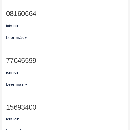
08160664
08160664
icin icin
Leer más »
77045599
77045599
icin icin
Leer más »
15693400
15693400
icin icin