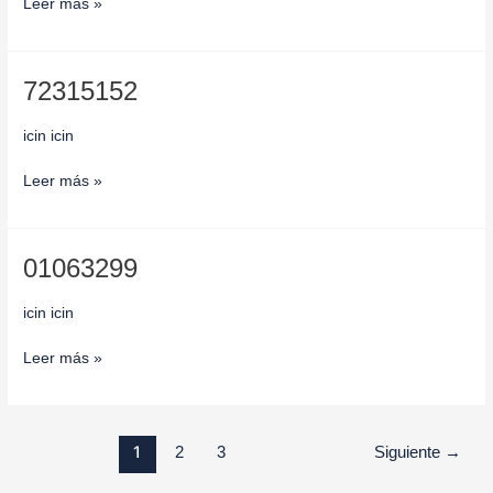
Leer más »
72315152
72315152
icin icin
Leer más »
01063299
01063299
icin icin
Leer más »
1
2
3
Siguiente
→