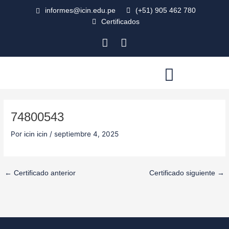
Ir
Navegación
informes@icin.edu.pe
(+51) 905 462 780
al
de
Certificados
contenido
entradas
F
I
a
n
c
s
e
t
b
a
AULA VIRTUAL
o
g
o
r
74800543
k
a
-
m
Por
/
septiembre 4, 2025
icin icin
s
q
u
a
←
Certificado anterior
Certificado siguiente
→
r
e