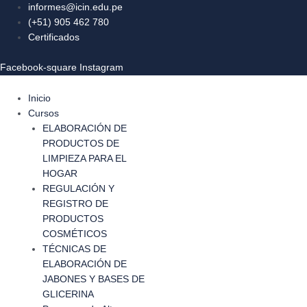
Ir
Navegación
informes@icin.edu.pe
al
de
(+51) 905 462 780
contenido
entradas
Certificados
Facebook-square
Instagram
Inicio
Cursos
ELABORACIÓN DE
PRODUCTOS DE
LIMPIEZA PARA EL
HOGAR
REGULACIÓN Y
REGISTRO DE
PRODUCTOS
COSMÉTICOS
TÉCNICAS DE
ELABORACIÓN DE
JABONES Y BASES DE
GLICERINA