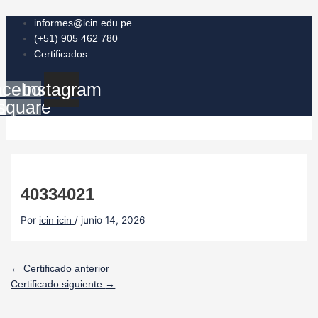
Ir
Navegación
al
de
informes@icin.edu.pe
contenido
entradas
(+51) 905 462 780
Certificados
cebook-
Instagram
square
40334021
Por
/
junio 14, 2026
icin icin
←
Certificado anterior
Certificado siguiente
→