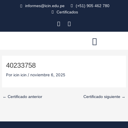
Ir
Navegación
informes@icin.edu.pe
(+51) 905 462 780
al
de
Certificados
contenido
entradas
F
I
a
n
c
s
e
t
b
a
AULA VIRTUAL
o
g
o
r
40233758
k
a
-
m
Por
/
noviembre 6, 2025
icin icin
s
q
u
a
←
Certificado anterior
Certificado siguiente
→
r
e