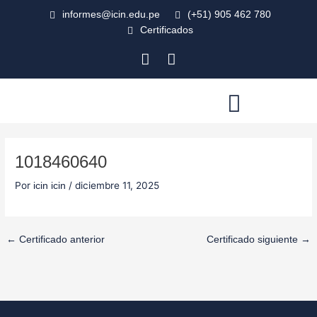
Ir
Navegación
informes@icin.edu.pe
(+51) 905 462 780
al
de
Certificados
contenido
entradas
F
I
a
n
c
s
e
t
b
a
AULA VIRTUAL
o
g
o
r
1018460640
k
a
-
m
Por
/
diciembre 11, 2025
icin icin
s
q
u
a
←
Certificado anterior
Certificado siguiente
→
r
e