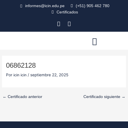
Ir
Navegación
informes@icin.edu.pe
(+51) 905 462 780
al
de
Certificados
contenido
entradas
F
I
a
n
c
s
e
t
b
a
AULA VIRTUAL
o
g
o
r
06862128
k
a
-
m
Por
/
septiembre 22, 2025
icin icin
s
q
u
a
←
Certificado anterior
Certificado siguiente
→
r
e